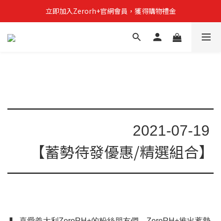
立即加入Zerorh+官網會員，獲得購物禮金
立即加入Zerorh+官網會員，獲得購物禮金
Zerorh+期間限定優惠全館滿15000折1500滿20000折2500
立即加入Zerorh+官網會員，獲得購物禮金
2021-07-19
【蓄勢待發優惠/精選組合】
▍ 喜愛義大利ZeroRH+的粉絲朋友們，ZeroRH+推出蓄勢