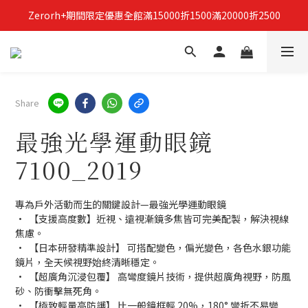
Zerorh+期間限定優惠全館滿15000折1500滿20000折2500
立即加入Zerorh+官網會員，獲得購物禮金
立即加入Zerorh+官網會員，獲得購物禮金
Share
最強光學運動眼鏡
7100_2019
專為戶外活動而生的關鍵設計—最強光學運動眼鏡
•  【支援高度數】近視、遠視漸鏡多焦皆可完美配製，解決視線
焦慮。
•  【日本研發精準設計】 可搭配變色，偏光變色，各色水銀功能
鏡片，全天候視野始終清晰穩定。
•  【超廣角沉浸包覆】 高彎度鏡片技術，提供超廣角視野，防風
砂、防衝擊無死角。
•  【極致輕量高防護】 比一般鏡框輕 20%，180° 彎折不易變