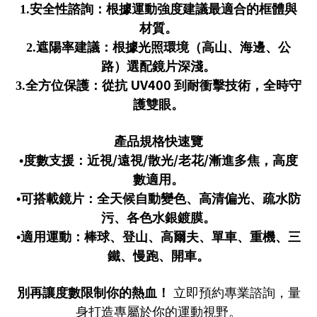
1.
安全性諮詢：根據運動強度建議最適合的框體與
材質。
2.
遮陽率建議：根據光照環境（高山、海邊、公
路）選配鏡片深淺。
UV400
3.
全方位保護：從抗
到耐衝擊技術，全時守
護雙眼。
產品規格快速覽
/
/
/
/
•度數支援：近視
遠視
散光
老花
漸進多焦，高度
數適用。
•可搭載鏡片：全天候自動變色、高清偏光、疏水防
污、各色水銀鍍膜。
•適用運動：棒球、登山、高爾夫、單車、重機、三
鐵、慢跑、開車。
別再讓度數限制你的熱血！
立即預約專業諮詢，量
身打造專屬於你的運動視野。