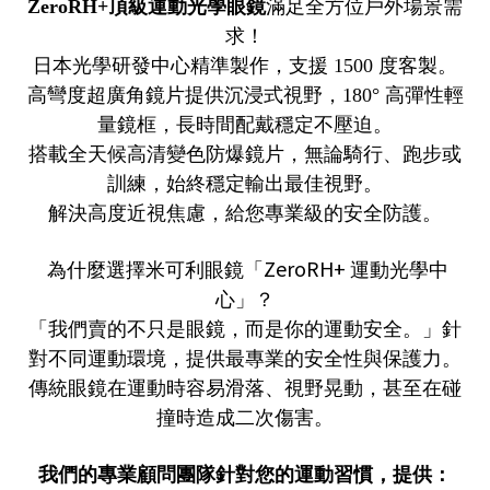
ZeroRH+
頂級運動光
學眼鏡
滿足全方位戶外場景需
求！
日本光學研發中心精準製作，支援
1500
度客製。
高彎度超廣角鏡片提供沉浸式視野，
180
°
高彈性輕
量鏡框，長時間配戴穩定不壓迫。
搭載全天候高清變色防爆鏡片，無論騎行、跑步或
訓練，始終穩定輸出最佳視野。
解決高度近視焦慮，給您專業級的安全防護。
ZeroRH+
為什麼選擇米可利眼鏡「
運動光學中
心」？
「我們賣的不只是眼鏡，而是你的運動安全。」針
對不同運動環境，提供最專業的安全性與保護力。
傳統眼鏡在運動時容易滑落、視野晃動，甚至在碰
撞時造成二次傷害。
我們的專業顧問團隊針對您的運動習慣，提供：