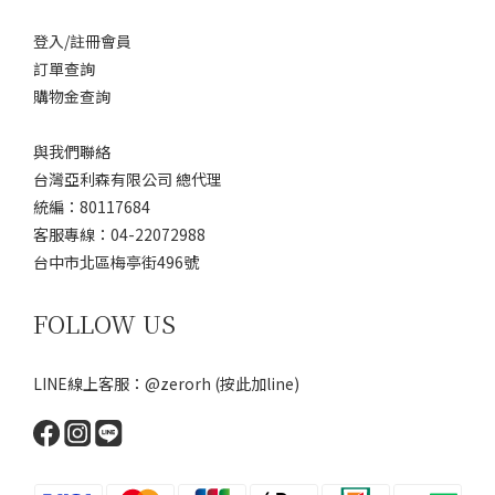
登入/註冊會員
訂單查詢
購物金查詢
與我們聯絡
台灣亞利森有限公司 總代理
統編：80117684
客服專線：04-22072988
台中市北區梅亭街496號
FOLLOW US
LINE線上客服：@zerorh
(按此加line)