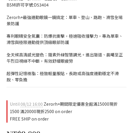
BSMI許可字號:D53404
Zerorh+最強運動眼鏡一鏡搞定：單車、登山、路跑、滑雪全場
景防護
專利眼睛安全氣囊：防爆抗衝擊，極速吸收撞擊力，專為單車、
滑雪與極限運動提供頂級眼部防護
全天候高清感光變色：隨紫外線智慧調光。進出隧道、晨曦至正
午烈日視線不中斷，有效舒緩眼疲勞
超彈性記憶樹脂：極致輕量服貼，長跑或高強度運動穩定不滑
脫、零負擔
Until
08/12 16:00
Zerorh+期間限定優惠全館滿15000現折
1500 滿20000現折2500 on order
FREE SHIP on order