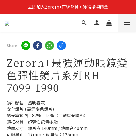
立即加入Zerorh+官網會員，獲得購物禮金
立即加入Zerorh+官網會員，獲得購物禮金
Zerorh+期間限定優惠全館滿15000折1500滿20000折2500
立即加入Zerorh+官網會員，獲得購物禮金
Share
Zerorh+最強運動眼鏡變
色彈性鏡片系列RH
7099-1990
鏡框顏色：透明霧灰
安全鏡片 ( 高清變色鏡片)
透光率範圍：82% - 15%（自動感光調節）
鏡框材質：超彈性記憶樹脂
鏡面尺寸：鏡片寬 140mm / 鏡面高 40mm
可調鼻距：17mm、鏡腳長：125mm