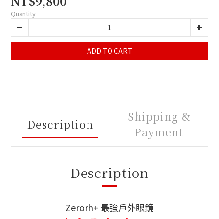
NT$9,800
Quantity
ADD TO CART
Shipping &
Description
Payment
Description
Zerorh+ 最強戶外眼鏡