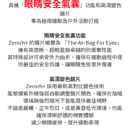
眼睛安全氣囊
具備「
」功能和高清變色
鏡片
專為極限運動及戶外活動打造
眼睛安全氣囊功能
Zerorh+ 的鏡片被譽為 「The Air-Bag For Eyes」
擁有高透晰、超輕盈與卓越的抗衝擊性能
其特殊設計可承受外力曲折，確保在運動過程中提
供最佳的安全防護，
讓眼睛免受意外傷害
高清變色鏡片
Zerorh+ 採用最新高對比變色技術
能根據紫外線強弱自動調整鏡片顏色，確保在陰暗
環境與強烈陽光下皆能提供最佳視野
不論是晨曦、正午烈日，或是黃昏低光環境，均能
確保清晰舒適的視覺體驗
減少眼睛疲勞，提升運動表現