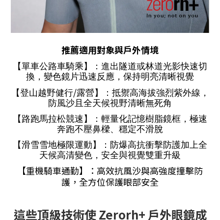
推薦適用對象與戶外情境
【單車公路車騎乘】：進出隧道或林道光影快速切
換，變色鏡片迅速反應，保持明亮清晰視覺
/
【登山越野健行
露營】：抵禦高海拔強烈紫外線，
防風沙且全天候視野清晰無死角
【路跑馬拉松競速】：輕量化記憶樹脂鏡框，極速
奔跑不壓鼻樑、穩定不滑脫
【滑雪雪地極限運動】：防爆高抗衝擊防護加上全
天候高清變色，安全與視覺雙重升級
【重機騎車通勤】：高效抗風沙與高強度撞擊防
護，全方位保護眼部安全
這些頂級技術使 Zerorh+ 戶外眼鏡成