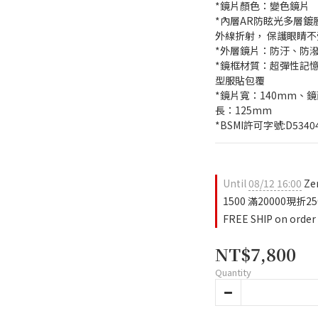
*鏡片顏色：變色鏡片
*內層AR防眩光多層鍍
外線折射， 保護眼睛
*外層鏡片：防汙、防
*鏡框材質：超彈性記憶樹
型服貼包覆
*鏡片寬：140mm、
長：125mm
*BSMI許可字號:D5340
Until
08/12 16:00
Ze
1500 滿20000現折250
FREE SHIP on order
NT$7,800
Quantity