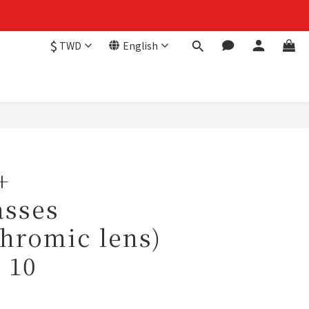
$
TWD
English
+
asses
hromic lens)
 10