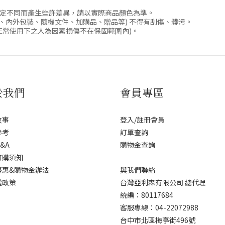
設定不同而產生些許差異，請以實際商品顏色為準。
、內外包裝、隨機文件、加購品、贈品等) 不得有刮傷、髒污。
正常使用下之人為因素損傷不在保固範圍內)。
於我們
會員專區
故事
登入/註冊會員
參考
訂單查詢
&A
購物金查詢
訂購須知
優惠&購物金辦法
與我們聯絡
權政策
台灣亞利森有限公司 總代理
統編：80117684
客服專線：04-22072988
台中市北區梅亭街496號