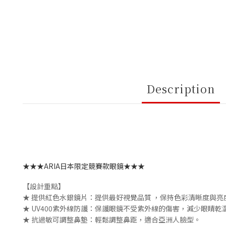
Description
★★★
ARIA日本限定競賽款眼鏡
★★★
【設計重點】
★ 提供紅色水銀鏡片：
提供最好視覺品質 ，保持色彩清晰度與亮度 
★ UV400紫外線防護：保護眼鏡不受紫外線的傷害，減少眼睛乾
★ 抗過敏可調整鼻墊：輕鬆調整鼻距，適合亞洲人臉型。