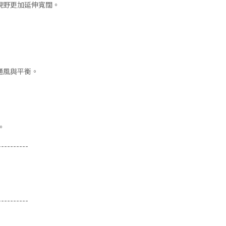
視野更加延伸寬闊。
通風與平衡。
。
----------
----------