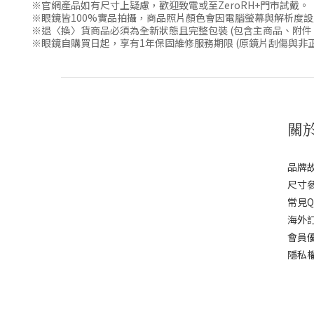
※官網產品如有尺寸上疑慮，歡迎致電或至ZeroRH+門市試戴。
※眼鏡皆100%實品拍攝，商品照片顏色會因電腦螢幕與解析度
※退〈換〉貨商品必須為全新狀態且完整包裝 (包含主商品、附件
※眼鏡自購買日起，享有1年保固維修服務期限 (原鏡片刮傷與非
關
品牌
尺寸
常見Q
海外
會員
隱私