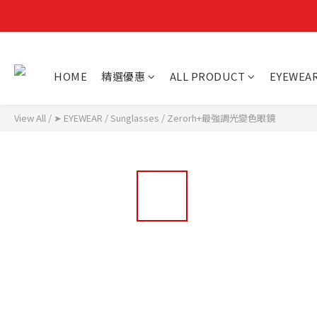
HOME
精選優惠
ALL PRODUCT
EYEWEA
View All
/
➤ EYEWEAR
/
Sunglasses
/
Zerorh+最強調光變色眼鏡