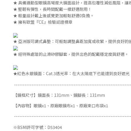
★ 具備運動型眼鏡高彎度大鏡面設計，提高包覆性減低風阻，讓
★
堅韌有彈性，
長時間配戴一樣舒適耐用！
★ 輕量設計戴上後感覺更加輕鬆舒適0負擔。
★ 擁有歐盟『CE』檢驗認證標章
★
亞洲版
可調式鼻墊
：可輕鬆調整鼻距加寬或收緊，提供良好的
★
經特殊處理的止滑矽膠腳套，提供出色的配戴穩定度與舒適。
★
紅色水銀鏡面：
Cat.3透光率：在大太陽底下也能達到良好遮光
------------------------------------------------------------------
【鏡框尺寸】
鏡面長：131mm、鏡腳長：131mm
【內容物】
眼鏡x1、原廠眼鏡布x1、原廠束口布
袋
x1
------------------------------------------------------------------
※BSMI許可字號：D53404