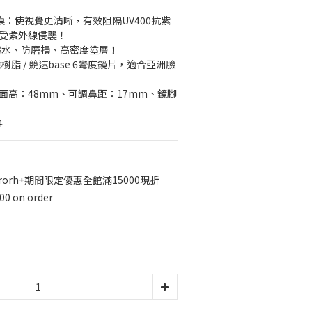
膜：使視覺更清晰，有效阻隔UV400抗紫
不受紫外線侵襲！
潑水、防磨損、高密度塗層！
脂 / 競速base 6彎度鏡片，適合亞洲臉
鏡面高：48mm、可調鼻距：17mm、鏡腳
4
rorh+期間限定優惠全館滿15000現折
0 on order