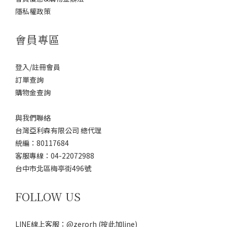
隱私權政策
會員專區
登入/註冊會員
訂單查詢
購物金查詢
與我們聯絡
台灣亞利森有限公司 總代理
統編：80117684
客服專線：04-22072988
台中市北區梅亭街496號
FOLLOW US
LINE線上客服：@zerorh
(按此加line)