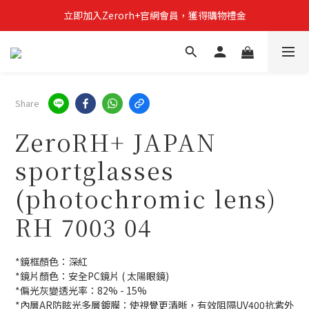
立即加入Zerorh+官網會員，獲得購物禮金
立即加入Zerorh+官網會員，獲得購物禮金
Zerorh+期間限定優惠全館滿15000折1500滿20000折2500
立即加入Zerorh+官網會員，獲得購物禮金
Share
ZeroRH+ JAPAN
sportglasses
(photochromic lens)
RH 7003 04
*鏡框顏色：深紅
*鏡片顏色：安全PC鏡片 ( 太陽眼鏡)
*偏光灰變透光率：82% - 15%
*內層AR防眩光多層鍍膜：使視覺更清晰，有效阻隔UV400抗紫外