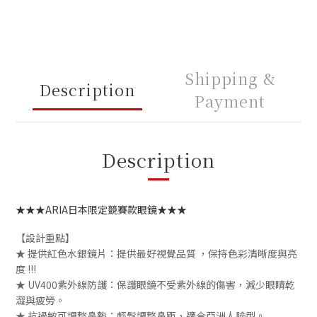
Shipping &
Description
Payment
Description
★★★
ARIA日本限定競賽款眼鏡
★★★
【設計重點】
★ 提供紅色水銀鏡片：
提供最好視覺品質 ，保持色彩清晰度與亮
度 !!!
★ UV400紫外線防護：保護眼鏡不受紫外線的傷害，減少眼睛乾
澀與疲勞。
★ 抗過敏可調整鼻墊：輕鬆調整鼻距，適合亞洲人臉型。