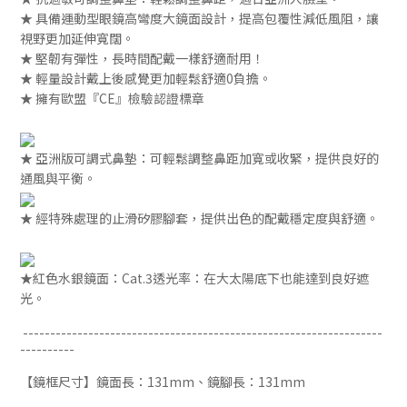
★ 具備運動型眼鏡高彎度大鏡面設計，提高包覆性減低風阻，讓
視野更加延伸寬闊。
★
堅韌有彈性，
長時間配戴一樣舒適耐用！
★ 輕量設計戴上後感覺更加輕鬆舒適0負擔。
★ 擁有歐盟『CE』檢驗認證標章
★
亞洲版
可調式鼻墊
：可輕鬆調整鼻距加寬或收緊，提供良好的
通風與平衡。
★
經特殊處理的止滑矽膠腳套，提供出色的配戴穩定度與舒適。
★
紅色水銀鏡面：
Cat.3透光率：在大太陽底下也能達到良好遮
光。
------------------------------------------------------------------
----------
【鏡框尺寸】
鏡面長：131mm、鏡腳長：131mm