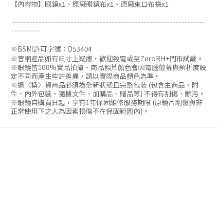
【內容物】
眼鏡x1、原廠眼鏡布x1、原廠束口布
袋
x1
------------------------------------------------------------------
----------
※BSMI許可字號：D53404
※官網產品如有尺寸上疑慮，歡迎致電或至ZeroRH+門市試戴。
※眼鏡皆100%實品拍攝，商品照片顏色會因電腦螢幕與解析度設
定不同而產生些許差異，請以實際商品顏色為準。
※退〈換〉貨商品必須為全新狀態且完整包裝 (包含主商品、附
件、內外包裝、隨機文件、加購品、贈品等) 不得有刮傷、髒污。
※眼鏡自購買日起，享有1年保固維修服務期限 (原鏡片刮傷與非
正常使用下之人為因素損傷不在保固範圍內)。