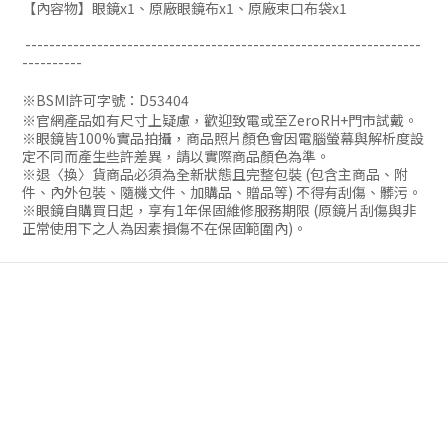
【內容物】
眼鏡x1、原廠眼鏡布x1、原廠束口布
袋
x1
------------------------------------------------------------------
----------
※BSMI許可字號：D53404
※官網產品如有尺寸上疑慮，歡迎致電或至ZeroRH+門市試戴。
※眼鏡皆100%實品拍攝，商品照片顏色會因電腦螢幕與解析度設
定不同而產生些許差異，請以實際商品顏色為準。
※退〈換〉貨商品必須為全新狀態且完整包裝 (包含主商品、附
件、內外包裝、隨機文件、加購品、贈品等) 不得有刮傷、髒污。
※眼鏡自購買日起，享有1年保固維修服務期限 (原鏡片刮傷與非
正常使用下之人為因素損傷不在保固範圍內)。