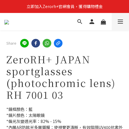
立即加入Zerorh+官網會員，獲得購物禮金
立即加入Zerorh+官網會員，獲得購物禮金
Zerorh+期間限定優惠全館滿15000折1500滿20000折2500
立即加入Zerorh+官網會員，獲得購物禮金
Share
ZeroRH+ JAPAN
sportglasses
(photochromic lens)
RH 7001 03
*鏡框顏色：藍
*鏡片顏色：太陽眼鏡
*偏光灰變透光率：82% - 15%
*內層AR防眩光多層鍍膜：使視覺更清晰，有效阻隔UV400抗紫外