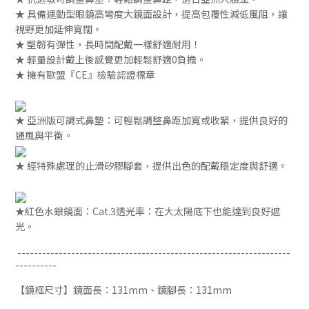
★ 具備運動型眼鏡高彎度大鏡面設計，提高包覆性減低風阻，讓
視野更加延伸寬闊。
★
堅韌有彈性，
長時間配戴一樣舒適耐用！
★ 輕量設計戴上後感覺更加輕鬆舒適0負擔。
★ 擁有歐盟『CE』檢驗認證標章
★
亞洲版
可調式鼻墊
：可輕鬆調整鼻距加寬或收緊，提供良好的
通風與平衡。
★
經特殊處理的止滑矽膠腳套，提供出色的配戴穩定度與舒適。
★
紅色水銀鏡面：
Cat.3透光率：在大太陽底下也能達到良好遮
光。
------------------------------------------------------------------
----------
【鏡框尺寸】
鏡面長：131mm、鏡腳長：131mm