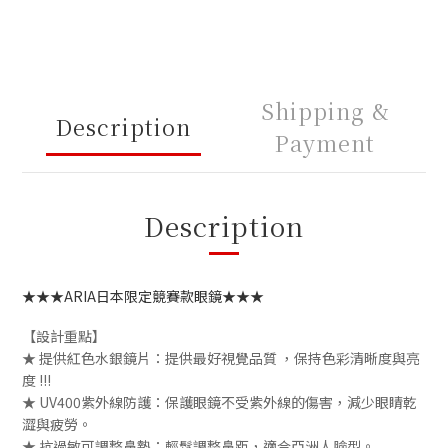
Shipping &
Description
Payment
Description
★★★
ARIA日本限定競賽款眼鏡
★★★
【設計重點】
★ 提供紅色水銀鏡片：
提供最好視覺品質 ，保持色彩清晰度與亮
度 !!!
★ UV400紫外線防護：保護眼鏡不受紫外線的傷害，減少眼睛乾
澀與疲勞。
★ 抗過敏可調整鼻墊：輕鬆調整鼻距，適合亞洲人臉型。