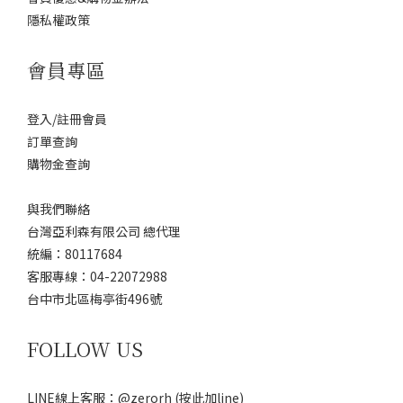
隱私權政策
會員專區
登入/註冊會員
訂單查詢
購物金查詢
與我們聯絡
台灣亞利森有限公司 總代理
統編：80117684
客服專線：04-22072988
台中市北區梅亭街496號
FOLLOW US
LINE線上客服：@zerorh
(按此加line)