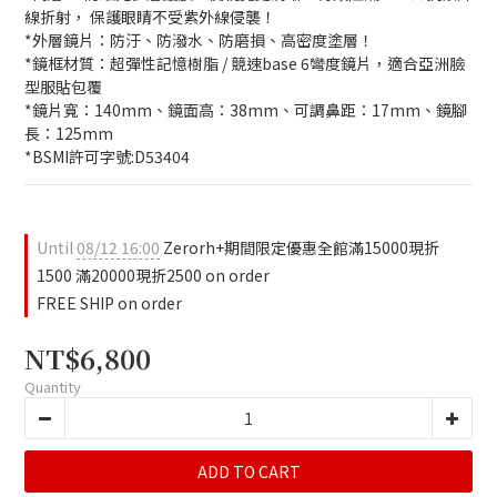
線折射， 保護眼睛不受紫外線侵襲！
*外層鏡片：防汙、防潑水、防磨損、高密度塗層！
*鏡框材質：超彈性記憶樹脂 / 競速base 6彎度鏡片，適合亞洲臉
型服貼包覆
*鏡片寬：140mm、鏡面高：38mm、可調鼻距：17mm、鏡腳
長：125mm
*BSMI許可字號:D53404
Until
08/12 16:00
Zerorh+期間限定優惠全館滿15000現折
1500 滿20000現折2500 on order
FREE SHIP on order
NT$6,800
Quantity
ADD TO CART