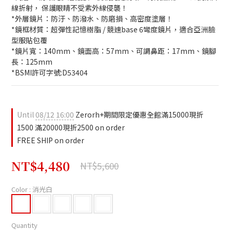
線折射， 保護眼睛不受紫外線侵襲！
*外層鏡片：防汙、防潑水、防磨損、高密度塗層！
*鏡框材質：超彈性記憶樹脂 / 競速base 6彎度鏡片，適合亞洲臉
型服貼包覆
*鏡片寬：140mm、鏡面高：57mm、可調鼻距：17mm、鏡腳
長：125mm
*BSMI許可字號:D53404
Until
08/12 16:00
Zerorh+期間限定優惠全館滿15000現折
1500 滿20000現折2500 on order
FREE SHIP on order
NT$4,480
NT$5,600
Color
: 消光白
Quantity