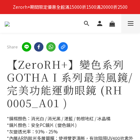
Zerorh+期間限定優惠全館滿15000折1500滿20000折2500
立即加入Zerorh+官網會員，獲得購物禮金
立即加入Zerorh+官網會員，獲得購物禮金
Share
【ZeroRH+】變色系列
GOTHA I 系列最美風鏡/
完美功能運動眼鏡 (RH
0005_A01 )
*鏡框顏色：消光白 / 消光黑 / 湛藍 / 勃根地紅 / 冰晶橘
*鏡片顏色：安全PC鏡片 ( 變色鏡片)
*灰變透光率：93% - 25%
*內層AR防眩光多層鍍膜：使視覺更清晰，有效阻隔UV400抗紫外