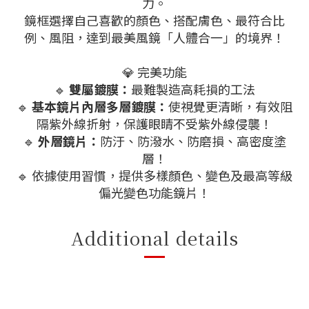
力。
鏡框選擇自己喜歡的顏色、搭配膚色、最符合比
例、風阻，達到最美風鏡「人體合一」的境界！
💎 完美功能
🔹
雙屬鍍膜：
最難製造高耗損的工法
🔹
基本鏡片內層多層鍍膜：
使視覺更清晰，有效阻
隔紫外線折射，保護眼睛不受紫外線侵襲！
🔹
外層鏡片：
防汙、防潑水、防磨損、高密度塗
層！
🔹 依據使用習慣，提供多樣顏色、變色及最高等級
偏光變色功能鏡片！
Additional details