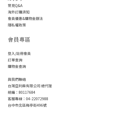
常見Q&A
海外訂購須知
會員優惠&購物金辦法
隱私權政策
會員專區
登入/註冊會員
訂單查詢
購物金查詢
與我們聯絡
台灣亞利森有限公司 總代理
統編：80117684
客服專線：04-22072988
台中市北區梅亭街496號