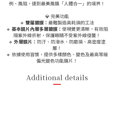
例、風阻，達到最美風鏡「人體合一」的境界！
💎 完美功能
🔹
雙屬鍍膜：
最難製造高耗損的工法
🔹
基本鏡片內層多層鍍膜：
使視覺更清晰，有效阻
隔紫外線折射，保護眼睛不受紫外線侵襲！
🔹
外層鏡片：
防汙、防潑水、防磨損、高密度塗
層！
🔹 依據使用習慣，提供多樣顏色、變色及最高等級
偏光變色功能鏡片！
Additional details