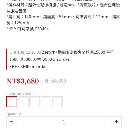
*鏡框材質：超彈性記憶樹脂 / 競速base 6彎度鏡片，適合亞洲臉
型服貼包覆
*鏡片寬：140mm、鏡面高：58mm、可調鼻距：17mm、鏡腳
長：125mm
*BSMI許可字號:D53404
Until
08/12 16:00
Zerorh+期間限定優惠全館滿15000現折
1500 滿20000現折2500 on order
FREE SHIP on order
NT$3,680
NT$4,600
Color
: REVO粉
Quantity