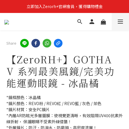
立即加入Zerorh+官網會員，獲得購物禮金
立即加入Zerorh+官網會員，獲得購物禮金
Zerorh+期間限定優惠全館滿15000折1500滿20000折2500
立即加入Zerorh+官網會員，獲得購物禮金
Share
【ZeroRH+】GOTHA
V 系列最美風鏡/完美功
能運動眼鏡 - 冰晶橘
*鏡框顏色：冰晶橘
*鏡片顏色：REVO粉 / REVO紅 / REVO藍 / 灰色 / 茶色
*鏡片材質：安全PC鏡片
*內層AR防眩光多層鍍膜：使視覺更清晰，有效阻隔UV400抗紫外
線折射， 保護眼睛不受紫外線侵襲！
*外層鏡片：防汙、防潑水、防磨損、高密度塗層！