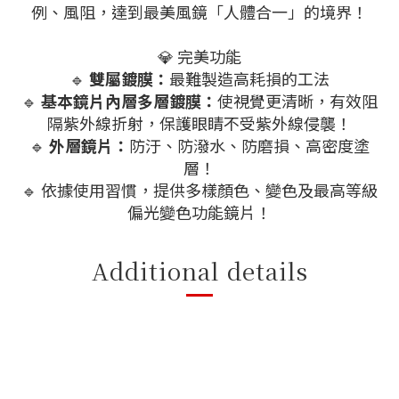
例、風阻，達到最美風鏡「人體合一」的境界！
💎 完美功能
🔹
雙屬鍍膜：
最難製造高耗損的工法
🔹
基本鏡片內層多層鍍膜：
使視覺更清晰，有效阻
隔紫外線折射，保護眼睛不受紫外線侵襲！
🔹
外層鏡片：
防汙、防潑水、防磨損、高密度塗
層！
🔹 依據使用習慣，提供多樣顏色、變色及最高等級
偏光變色功能鏡片！
Additional details