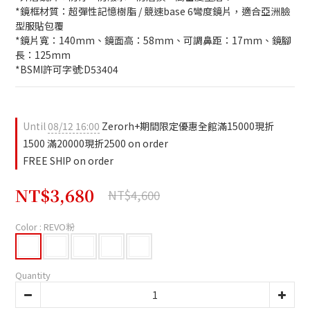
*鏡框材質：超彈性記憶樹脂 / 競速base 6彎度鏡片，適合亞洲臉
型服貼包覆
*鏡片寬：140mm、鏡面高：58mm、可調鼻距：17mm、鏡腳
長：125mm
*BSMI許可字號:D53404
Until
08/12 16:00
Zerorh+期間限定優惠全館滿15000現折
1500 滿20000現折2500 on order
FREE SHIP on order
NT$3,680
NT$4,600
Color
: REVO粉
Quantity