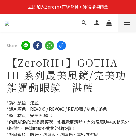
立即加入Zerorh+官網會員，獲得購物禮金
立即加入Zerorh+官網會員，獲得購物禮金
Zerorh+期間限定優惠全館滿15000折1500滿20000折2500
立即加入Zerorh+官網會員，獲得購物禮金
Share
【ZeroRH+】GOTHA
III 系列最美風鏡/完美功
能運動眼鏡 - 湛藍
*鏡框顏色：湛藍
*鏡片顏色：REVO粉 / REVO紅 / REVO藍 / 灰色 / 茶色
*鏡片材質：安全PC鏡片
*內層AR防眩光多層鍍膜：使視覺更清晰，有效阻隔UV400抗紫外
線折射， 保護眼睛不受紫外線侵襲！
*外層鏡片：防汙、防潑水、防磨損、高密度塗層！