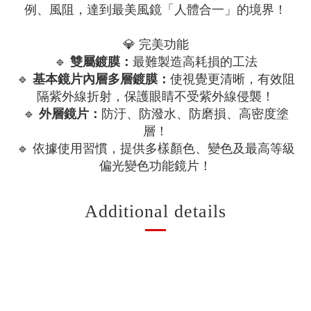
例、風阻，達到最美風鏡「人體合一」的境界！
💎 完美功能
🔹
雙屬鍍膜：
最難製造高耗損的工法
🔹
基本鏡片內層多層鍍膜：
使視覺更清晰，有效阻
隔紫外線折射，保護眼睛不受紫外線侵襲！
🔹
外層鏡片：
防汙、防潑水、防磨損、高密度塗
層！
🔹 依據使用習慣，提供多樣顏色、變色及最高等級
偏光變色功能鏡片！
Additional details