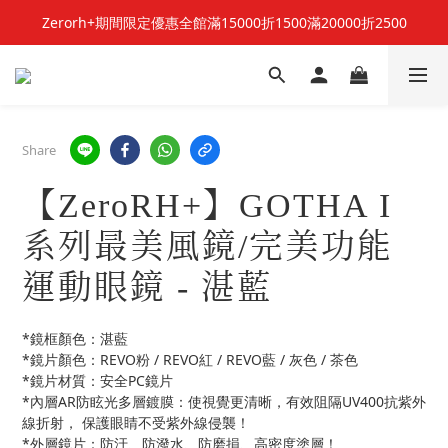
Zerorh+期間限定優惠全館滿15000折1500滿20000折2500
立即加入Zerorh+官網會員，獲得購物禮金
立即加入Zerorh+官網會員，獲得購物禮金
Share
【ZeroRH+】GOTHA I
系列最美風鏡/完美功能
運動眼鏡 - 湛藍
*鏡框顏色：湛藍
*鏡片顏色：REVO粉 / REVO紅 / REVO藍 / 灰色 / 茶色
*鏡片材質：安全PC鏡片
*內層AR防眩光多層鍍膜：使視覺更清晰，有效阻隔UV400抗紫外
線折射， 保護眼睛不受紫外線侵襲！
*外層鏡片：防汙、防潑水、防磨損、高密度塗層！