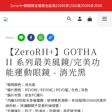
Zerorh+期間限定優惠全館滿15000折1500滿20000折2500
立即加入Zerorh+官網會員，獲得購物禮金
立即加入Zerorh+官網會員，獲得購物禮金
Share
【ZeroRH+】GOTHA
II 系列最美風鏡/完美功
能運動眼鏡 - 消光黑
*鏡框顏色：消光黑
*鏡片顏色：REVO粉 / REVO紅 / REVO藍 / 灰色 / 茶色
*鏡片材質：安全PC鏡片
*內層AR防眩光多層鍍膜：使視覺更清晰，有效阻隔UV400抗紫外
線折射， 保護眼睛不受紫外線侵襲！
*外層鏡片：防汙、防潑水、防磨損、高密度塗層！