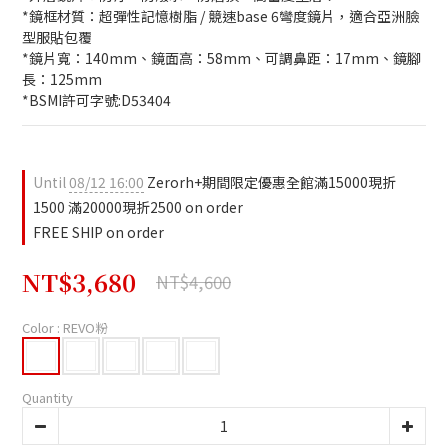
*鏡框材質：超彈性記憶樹脂 / 競速base 6彎度鏡片，適合亞洲臉
型服貼包覆
*鏡片寬：140mm、鏡面高：58mm、可調鼻距：17mm、鏡腳
長：125mm
*BSMI許可字號:D53404
Until
08/12 16:00
Zerorh+期間限定優惠全館滿15000現折
1500 滿20000現折2500 on order
FREE SHIP on order
NT$3,680
NT$4,600
Color
: REVO粉
Quantity