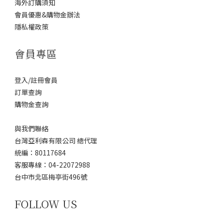
海外訂購須知
會員優惠&購物金辦法
隱私權政策
會員專區
登入/註冊會員
訂單查詢
購物金查詢
與我們聯絡
台灣亞利森有限公司 總代理
統編：80117684
客服專線：04-22072988
台中市北區梅亭街496號
FOLLOW US