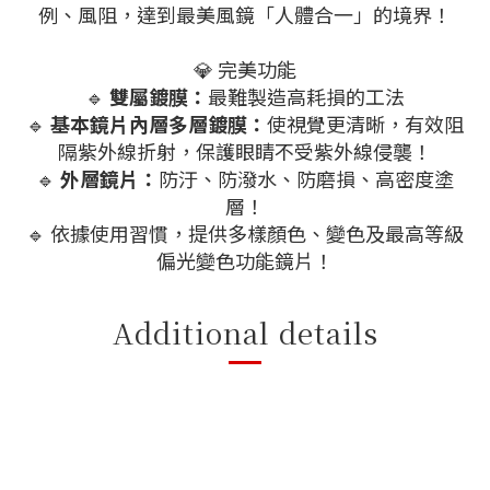
例、風阻，達到最美風鏡「人體合一」的境界！
💎 完美功能
🔹
雙屬鍍膜：
最難製造高耗損的工法
🔹
基本鏡片內層多層鍍膜：
使視覺更清晰，有效阻
隔紫外線折射，保護眼睛不受紫外線侵襲！
🔹
外層鏡片：
防汙、防潑水、防磨損、高密度塗
層！
🔹 依據使用習慣，提供多樣顏色、變色及最高等級
偏光變色功能鏡片！
Additional details