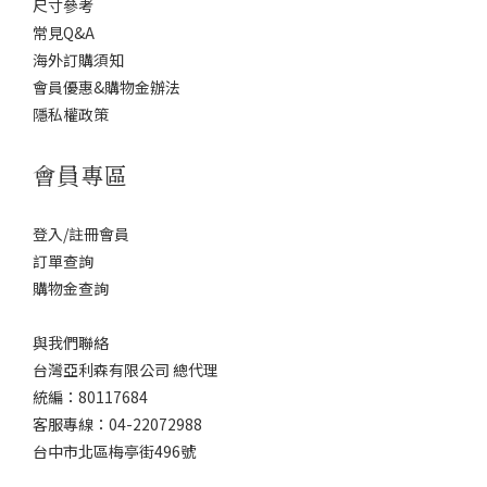
尺寸參考
常見Q&A
海外訂購須知
會員優惠&購物金辦法
隱私權政策
會員專區
登入/註冊會員
訂單查詢
購物金查詢
與我們聯絡
台灣亞利森有限公司 總代理
統編：80117684
客服專線：04-22072988
台中市北區梅亭街496號