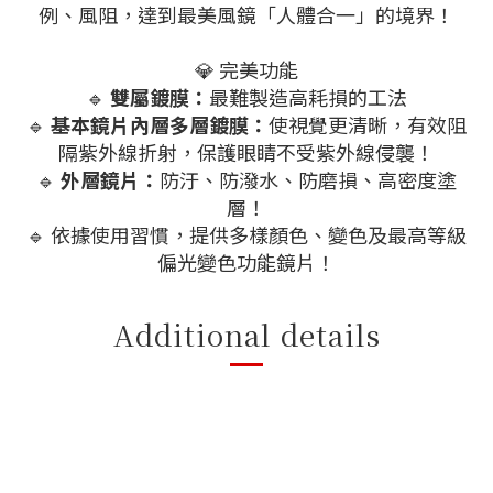
例、風阻，達到最美風鏡「人體合一」的境界！
💎 完美功能
🔹
雙屬鍍膜：
最難製造高耗損的工法
🔹
基本鏡片內層多層鍍膜：
使視覺更清晰，有效阻
隔紫外線折射，保護眼睛不受紫外線侵襲！
🔹
外層鏡片：
防汙、防潑水、防磨損、高密度塗
層！
🔹 依據使用習慣，提供多樣顏色、變色及最高等級
偏光變色功能鏡片！
Additional details