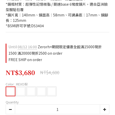
*鏡框材質：超彈性記憶樹脂 / 競速base 6彎度鏡片，適合亞洲臉
型服貼包覆
*鏡片寬：140mm、鏡面高：58mm、可調鼻距：17mm、鏡腳
長：125mm
*BSMI許可字號:D53404
Until
08/12 16:00
Zerorh+期間限定優惠全館滿15000現折
1500 滿20000現折2500 on order
FREE SHIP on order
NT$3,680
NT$4,600
Color
: REVO粉
Quantity