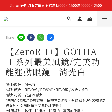
Zerorh+期間限定優惠全館滿15000折1500滿20000折2500
立即加入Zerorh+官網會員，獲得購物禮金
立即加入Zerorh+官網會員，獲得購物禮金
Share
【ZeroRH+】GOTHA
II 系列最美風鏡/完美功
能運動眼鏡 - 消光白
*鏡框顏色：消光白
*鏡片顏色：REVO粉 / REVO紅 / REVO藍 / 灰色 / 茶色
*鏡片材質：安全PC鏡片
*內層AR防眩光多層鍍膜：使視覺更清晰，有效阻隔UV400抗紫外
線折射， 保護眼睛不受紫外線侵襲！
*外層鏡片：防汙、防潑水、防磨損、高密度塗層！