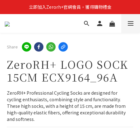
立即加入Zerorh+官網會員，獲得購物禮金
立即加入Zerorh+官網會員，獲得購物禮金
Zerorh+期間限定優惠全館滿15000折1500滿20000折2500
立即加入Zerorh+官網會員，獲得購物禮金
Share
ZeroRH+ LOGO SOCK
15CM ECX9164_96A
ZeroRH+ Professional Cycling Socks are designed for 
cycling enthusiasts, combining style and functionality. 
These high socks, with a height of 15 cm, are made from 
high-quality elastic fibers, offering exceptional durability 
and softness.