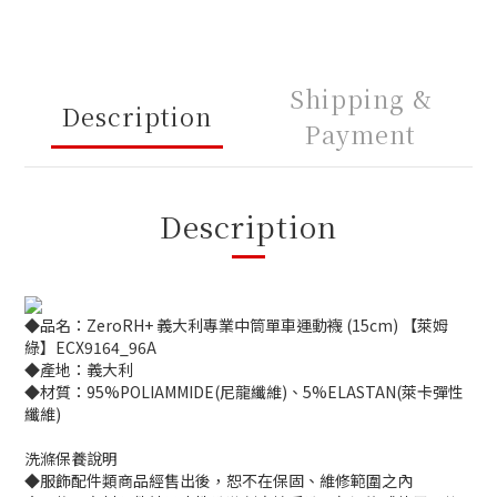
Shipping &
Description
Payment
Description
◆品名：ZeroRH+ 義大利專業中筒單車運動襪 (15cm) 【萊姆
綠】ECX9164_96A
◆產地：義大利
◆材質：95%POLIAMMIDE(尼龍纖維)、5%ELASTAN(萊卡彈性
纖維)
洗滌保養說明
◆服飾配件類商品經售出後，恕不在保固、維修範圍之內