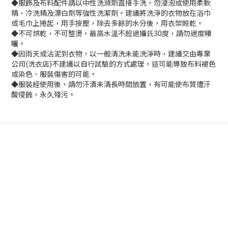
◆服飾及布料配件請以中性洗滌劑直接手洗，勿浸泡或使用柔軟
精、冷洗精及漂白劑等強性洗潔劑。建議將洗淨的衣物放在浴巾
或毛巾上捲起，用手按壓，除去多餘的水分後，用衣架晾乾。
◆不可烘乾，不可整燙，最高水溫不超過攝氏30度，請勿過度曝
曬。
◆因雨天或沾泥到衣物，以一般清洗未能洗淨時，建議交由專業
公司(洗衣店)不建議以自行試驗的方式處理，這可能導致布料褪色
或染色、服裝傷害的可能。
◆服裝經使用後，請勿汗漬未清長時間放置，有可能使布質遭汗
酸侵蝕，永久殘污。