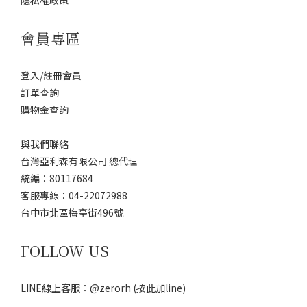
隱私權政策
會員專區
登入/註冊會員
訂單查詢
購物金查詢
與我們聯絡
台灣亞利森有限公司 總代理
統編：80117684
客服專線：04-22072988
台中市北區梅亭街496號
FOLLOW US
LINE線上客服：@zerorh
(按此加line)