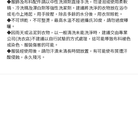
◆服飾及布料配件請以中性洗滌劑直接手洗，勿浸泡或使用柔軟
精、冷洗精及漂白劑等強性洗潔劑。建議將洗淨的衣物放在浴巾
或毛巾上捲起，用手按壓，除去多餘的水分後，用衣架晾乾。
◆不可烘乾，不可整燙，最高水溫不超過攝氏30度，請勿過度曝
曬。
◆因雨天或沾泥到衣物，以一般清洗未能洗淨時，建議交由專業
公司(洗衣店)不建議以自行試驗的方式處理，這可能導致布料褪色
或染色、服裝傷害的可能。
◆服裝經使用後，請勿汗漬未清長時間放置，有可能使布質遭汗
酸侵蝕，永久殘污。