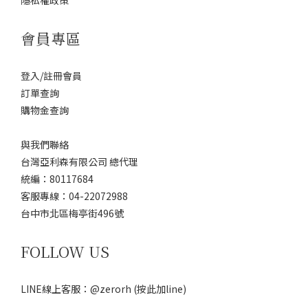
隱私權政策
會員專區
登入/註冊會員
訂單查詢
購物金查詢
與我們聯絡
台灣亞利森有限公司 總代理
統編：80117684
客服專線：04-22072988
台中市北區梅亭街496號
FOLLOW US
LINE線上客服：@zerorh
(按此加line)