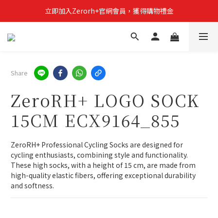
立即加入Zerorh+官網會員，獲得購物禮金
立即加入Zerorh+官網會員，獲得購物禮金
Zerorh+期間限定優惠全館滿15000折1500滿20000折2500
立即加入Zerorh+官網會員，獲得購物禮金
Share
ZeroRH+ LOGO SOCK
15CM ECX9164_855
ZeroRH+ Professional Cycling Socks are designed for 
cycling enthusiasts, combining style and functionality. 
These high socks, with a height of 15 cm, are made from 
high-quality elastic fibers, offering exceptional durability 
and softness.