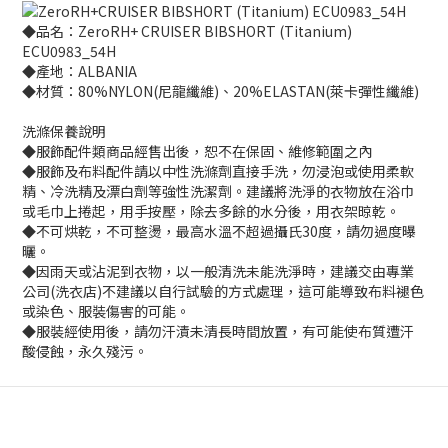
◆品名：ZeroRH+ CRUISER BIBSHORT (Titanium)
ECU0983_54H
◆產地：ALBANIA
◆材質：80%NYLON(尼龍纖維)、20%ELASTAN(萊卡彈性纖維)
洗滌保養說明
◆服飾配件類商品經售出後，恕不在保固、維修範圍之內
◆服飾及布料配件請以中性洗滌劑直接手洗，勿浸泡或使用柔軟
精、冷洗精及漂白劑等強性洗潔劑。建議將洗淨的衣物放在浴巾
或毛巾上捲起，用手按壓，除去多餘的水分後，用衣架晾乾。
◆不可烘乾，不可整燙，最高水溫不超過攝氏30度，請勿過度曝
曬。
◆因雨天或沾泥到衣物，以一般清洗未能洗淨時，建議交由專業
公司(洗衣店)不建議以自行試驗的方式處理，這可能導致布料褪色
或染色、服裝傷害的可能。
◆服裝經使用後，請勿汗漬未清長時間放置，有可能使布質遭汗
酸侵蝕，永久殘污。