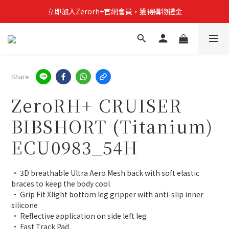
立即加入Zerorh+官網會員，獲得購物禮金
立即加入Zerorh+官網會員，獲得購物禮金
Zerorh+期間限定優惠全館滿15000折1500滿20000折2500
立即加入Zerorh+官網會員，獲得購物禮金
Share
ZeroRH+ CRUISER
BIBSHORT (Titanium)
ECU0983_54H
• 3D breathable Ultra Aero Mesh back with soft elastic 
braces to keep the body cool
• Grip Fit Xlight bottom leg gripper with anti-slip inner 
silicone
• Reflective application on side left leg
• Fast Track Pad