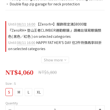
• Double flap zip garage for neck protection
Until
08/11 16:00
【Zerorh+】服飾限定滿$8000贈
『ZeroRH+ 登山王者CLIMBER運動眼鏡 』請備註填寫眼鏡顏
色( 黑色／紅色 ) on selected categories
Until
08/11 16:00
HAPPY FATHER'S DAY 任2件特價再享88折
on selected categories
Show more
NT$4,060
NT$5,800
Size
: S
S
M
L
XL
Quantity