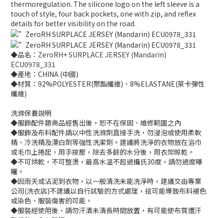
thermoregulation. The silicone logo on the left sleeve is a
touch of style, four back pockets, one with zip, and reflex
details for better visibility on the road.
◆品名：
ZeroRH+ SURPLACE JERSEY (Mandarin)
ECU0978_331
◆產地：CHINA (中國)
◆材質：92%POLYESTER(聚酯纖維)、8%ELASTANE(萊卡彈性
纖維)
洗滌保養說明
◆服飾配件類商品經售出後，恕不在保固、維修範圍之內
◆服飾及布料配件請以中性洗滌劑直接手洗，勿浸泡或使用柔軟
精、冷洗精及漂白劑等強性洗潔劑。建議將洗淨的衣物放在浴巾
或毛巾上捲起，用手按壓，除去多餘的水分後，用衣架晾乾。
◆不可烘乾，不可整燙，最高水溫不超過攝氏30度，請勿過度曝
曬。
◆因雨天或沾泥到衣物，以一般清洗未能洗淨時，建議交由專業
公司(洗衣店)不建議以自行試驗的方式處理，這可能導致布料褪色
或染色、服裝傷害的可能。
◆服裝經使用後，請勿汗漬未清長時間放置，有可能使布質遭汗