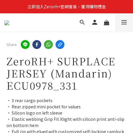
立即加入Zerorh+官網會員，獲得購物禮金
立即加入Zerorh+官網會員，獲得購物禮金
Zerorh+期間限定優惠全館滿15000折1500滿20000折2500
立即加入Zerorh+官網會員，獲得購物禮金
Share
ZeroRH+ SURPLACE
JERSEY (Mandarin)
ECU0978_331
• 3 rear cargo pockets
• Rear zipped mini pocket for values
• Silicon logo on left sleeve
• Elastic webbing Grip Fit Xlight with silicon print anti-slip 
on bottom hem
• Full zip with glued with customized self-locking camlock