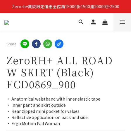
Zerorh+期間限定優惠全館滿15000折1500滿20000折2500
立即加入Zerorh+官網會員，獲得購物禮金
立即加入Zerorh+官網會員，獲得購物禮金
Share
ZeroRH+ ALL ROAD
W SKIRT (Black)
ECD0869_900
• Anatomical waistband with inner elastic tape
• Inner pant and skirt outside
• Rear zipped mini pocket for values
• Reflective application on back and side
• Ergo Motion Pad Woman