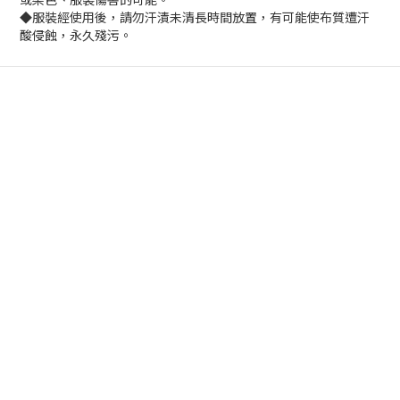
◆服裝經使用後，請勿汗漬未清長時間放置，有可能使布質遭汗
酸侵蝕，永久殘污。