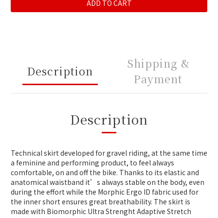
ADD TO CART
Shipping &
Description
Payment
Description
Technical skirt developed for gravel riding, at the same time
a feminine and performing product, to feel always
comfortable, on and off the bike. Thanks to its elastic and
anatomical waistband it’s always stable on the body, even
during the effort while the Morphic Ergo ID fabric used for
the inner short ensures great breathability. The skirt is
made with Biomorphic Ultra Strenght Adaptive Stretch