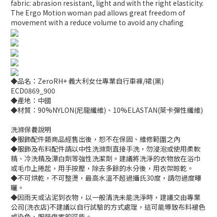
fabric: abrasion resistant, light and with the right elasticity.
The Ergo Motion woman pad allows great freedom of
movement with a reduce volume to avoid any chafing
◆品名：ZeroRH+ 義大利女仕專業自行車褲/裙(黑)
ECD0869_900
◆產地：中國
◆材質：90%NYLON(尼龍纖維)、10%ELASTAN(萊卡彈性纖維)
洗滌保養說明
◆服飾配件類商品經售出後，恕不在保固、維修範圍之內
◆服飾及布料配件請以中性洗滌劑直接手洗，勿浸泡或使用柔軟
精、冷洗精及漂白劑等強性洗潔劑。建議將洗淨的衣物放在浴巾
或毛巾上捲起，用手按壓，除去多餘的水分後，用衣架晾乾。
◆不可烘乾，不可整燙，最高水溫不超過攝氏30度，請勿過度曝
曬。
◆因雨天或沾泥到衣物，以一般清洗未能洗淨時，建議交由專業
公司(洗衣店)不建議以自行試驗的方式處理，這可能導致布料褪色
或染色、服裝傷害的可能。