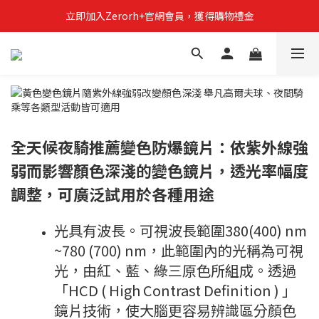
立即加入Zerorh+官網會員，獲得購物禮金
立即加入Zerorh+官網會員，獲得購物禮金
Zerorh+期間限定優惠全館滿15000折1500滿20000折2500
立即加入Zerorh+官網會員，獲得購物禮金
全天候夜騎推薦變色防爆鏡片：依紫外線強
弱而影響顏色深淺的變色鏡片，透光率幅度
調整，可廣泛試用於各種用途
光具有波長。可視波長範圍380(400) nm
~780 (700) nm，此範圍內的光稱為可視
光，由紅、藍、綠三原色所組成。透過
「HCD ( High Contrast Definition ) 」
鏡片技術，使大腦更容易辨識區分顏色