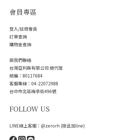
會員專區
登入/註冊會員
訂單查詢
購物金查詢
與我們聯絡
台灣亞利森有限公司 總代理
統編：80117684
客服專線：04-22072988
台中市北區梅亭街496號
FOLLOW US
LINE線上客服：@zerorh
(按此加line)