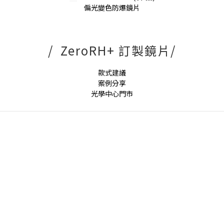
偏光變色防爆鏡片
/ ZeroRH+ 訂製鏡片/
款式建議
案例分享
光學中心門市