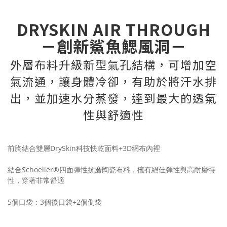
DRYSKIN AIR THROUGH
－創新鯊魚鰓風洞－
外層布料升級新型氣孔結構，
可增加空
氣流通，讓身體冷卻，有助於將汗水排
出，並加速水分蒸發，達到最大的透氣
性與舒適性
前胸結合雙層DrySkin科技快乾面料+3D網布內裡
結合Schoeller®四面彈性抗磨陶瓷布料，擁有絕佳彈性與高耐磨特
性，穿著非常舒適
5個口袋：3個後口袋+2個側袋