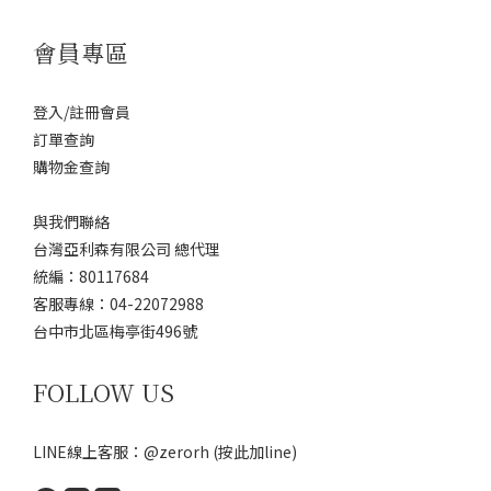
會員專區
登入/註冊會員
訂單查詢
購物金查詢
與我們聯絡
台灣亞利森有限公司 總代理
統編：80117684
客服專線：04-22072988
台中市北區梅亭街496號
FOLLOW US
LINE線上客服：@zerorh
(按此加line)