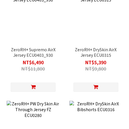
ZeroRH+ Supremo AirX
ZeroRH+ DrySkin AirX
Jersey ECU0403_930
Jersey ECU0315
NT$6,490
NT$5,390
NT$11,800
NT$9,800