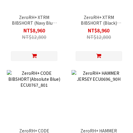
ZeroRH+ XTRM
ZeroRH+ XTRM
BIBSHORT (Navy Blue)
BIBSHORT (Black)
ECU0946_803
ECU0946_900
NT$8,960
NT$8,960
NT$12,800
NT$12,800
ZeroRH+ CODE
ZeroRH+ HAMMER