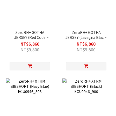
ZeroRH+ GOTHA
ZeroRH+ GOTHA
JERSEY (Red Code
JERSEY (Lavagna Black)
Black) ECU0911_307
ECU0911_911
NT$6,860
NT$6,860
NT$9,800
NT$9,800