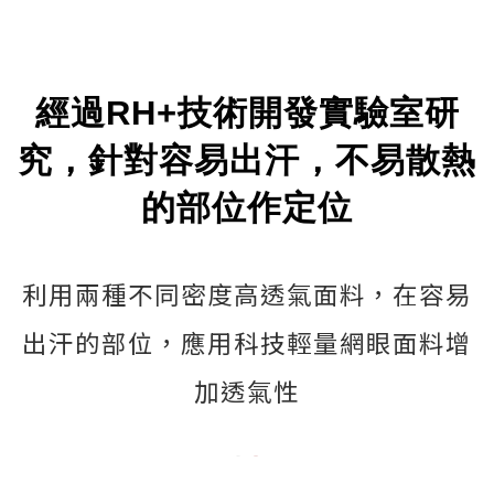
使車衣成為運動員的第二層肌膚!
獨創空氣對流系統,讓身體冷卻,達到
經過RH+技術開發實驗室研
最大的透氣與舒適性
究，針對容易出汗，不易散熱
的部位作定位
利用兩種不同密度高透氣面料，在容易
出汗的部位，應用科技輕量網眼面料增
加透氣性