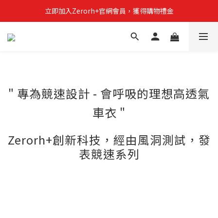
立即加入Zerorh+官網會員，獲得購物禮金
立即加入Zerorh+官網會員，獲得購物禮金
Zerorh+期間限定優惠全館滿15000折1500滿20000折2500
立即加入Zerorh+官網會員，獲得購物禮金
"
專為競速設計 - 會呼吸的理想高透氣
車衣
"
Zerorh+創新科技，經由風洞測試，發
表競速系列
ZeroRH+創造出輕量化的科技時代
有別於傳統布料DRYSKIN創新布料