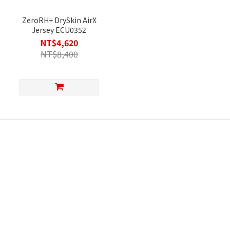
ZeroRH+ DrySkin AirX
Jersey ECU0352
NT$4,620
NT$8,400