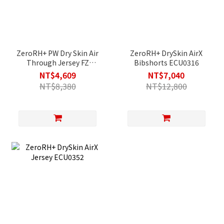
ZeroRH+ PW Dry Skin Air
ZeroRH+ DrySkin AirX
Through Jersey FZ
Bibshorts ECU0316
ECU0280
NT$4,609
NT$7,040
NT$8,380
NT$12,800