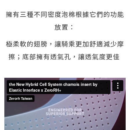
​擁有三種不同密度泡棉根據它們的功能
放置：
極柔軟的翅膀，讓騎乘更加舒適減少摩
擦；
底部擁有透氣孔，讓透氣度更佳