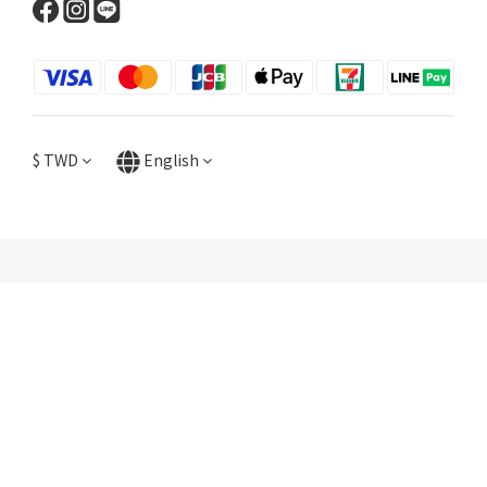
$
TWD
English