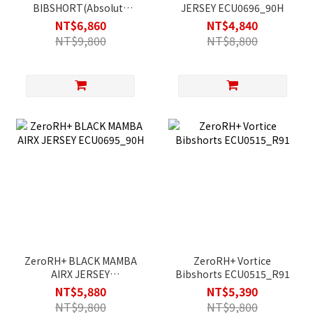
BIBSHORT(Absolute
JERSEY ECU0696_90H
Blue) ECU0767_801
NT$6,860
NT$4,840
NT$9,800
NT$8,800
ZeroRH+ BLACK MAMBA
ZeroRH+ Vortice
AIRX JERSEY
Bibshorts ECU0515_R91
ECU0695_90H
NT$5,880
NT$5,390
NT$9,800
NT$9,800