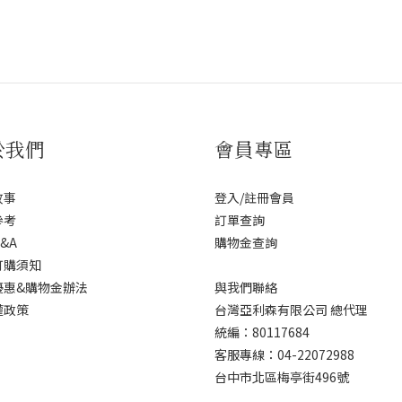
於我們
會員專區
故事
登入/註冊會員
參考
訂單查詢
&A
購物金查詢
訂購須知
優惠&購物金辦法
與我們聯絡
權政策
台灣亞利森有限公司 總代理
統編：80117684
客服專線：04-22072988
台中市北區梅亭街496號