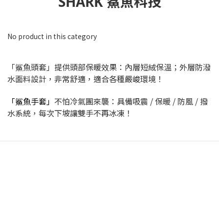
SHARK 鯊魚科技
No product in this category
「鯊魚頭套」提供頭部保暖效果：內層短絨保溫；外層防潑
水面料設計，非常舒適，適合各種嚴峻環境！
「鯊魚手套」
不怕冷氣團來襲：具備吸震 / 保暖 / 防風 / 撥
水系統，每次下坡讓雙手不再冰凍！