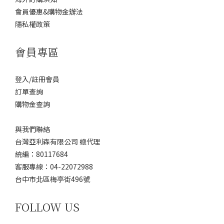
會員優惠&購物金辦法
隱私權政策
會員專區
登入/註冊會員
訂單查詢
購物金查詢
與我們聯絡
台灣亞利森有限公司 總代理
統編：80117684
客服專線：04-22072988
台中市北區梅亭街496號
FOLLOW US